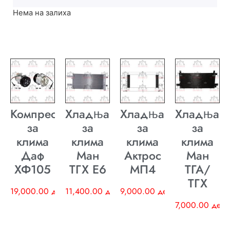
Нема на залиха
Компресор
Хладњак
Хладњак
Хладњак
за
за
за
за
клима
клима
клима
клима
Даф
Ман
Актрос
Ман
ХФ105
ТГХ E6
МП4
ТГА/
ТГХ
19,000.00
ден
11,400.00
ден
9,000.00
ден
7,000.00
ден