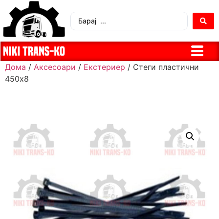
Дома
/
Аксесоари
/
Екстериер
/ Стеги пластични
450х8