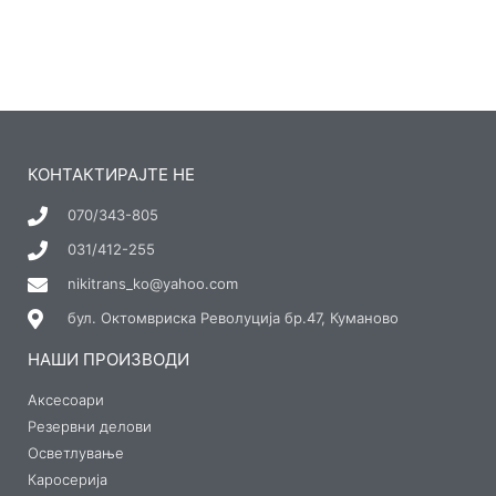
КОНТАКТИРАЈТЕ НЕ
070/343-805
031/412-255
nikitrans_ko@yahoo.com
бул. Октомвриска Револуција бр.47, Куманово
НАШИ ПРОИЗВОДИ
Аксесоари
Резервни делови
Осветлување
Каросерија