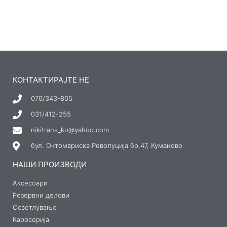
КОНТАКТИРАЈТЕ НЕ
070/343-805
031/412-255
nikitrans_ko@yahoo.com
бул. Октомвриска Револуција бр.47, Куманово
НАШИ ПРОИЗВОДИ
Аксесоари
Резервни делови
Осветлување
Каросерија