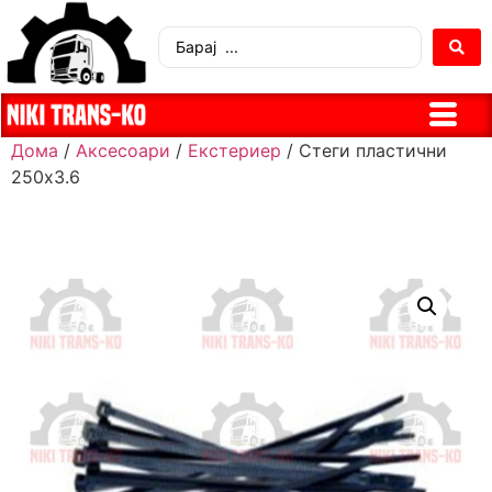
Дома
/
Аксесоари
/
Екстериер
/ Стеги пластични
250х3.6