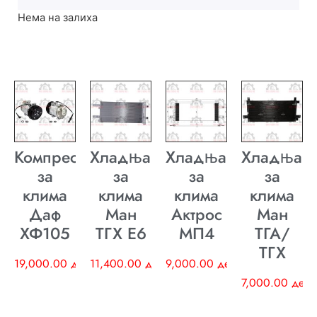
Нема на залиха
Компресор
Хладњак
Хладњак
Хладњак
за
за
за
за
клима
клима
клима
клима
Даф
Ман
Актрос
Ман
ХФ105
ТГХ E6
МП4
ТГА/
ТГХ
19,000.00
ден
11,400.00
ден
9,000.00
ден
7,000.00
ден