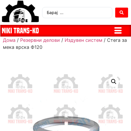
Дома
/
Резервни делови
/
Издувен систем
/ Стега за
мека врска Ф120