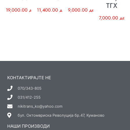
ТГХ
19,000.00
ден
11,400.00
ден
9,000.00
ден
7,000.00
ден
КОНТАКТИРАЈТЕ НЕ
070/343-805
031/412-255
nikitrans_ko@yahoo.com
бул. Октомвриска Револуција бр.47, Куманово
НАШИ ПРОИЗВОДИ