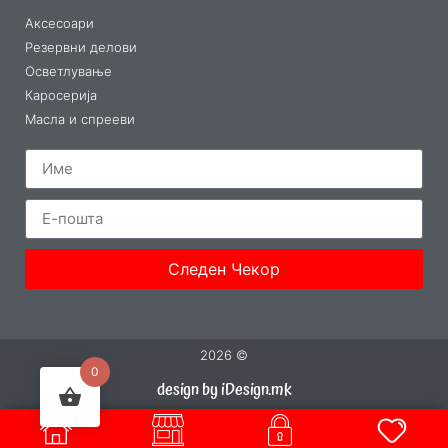
Аксесоари
Резервни делови
Осветлување
Каросерија
Масла и спрееви
Следен Чекор
2026 ©
0
design by iDesign.mk