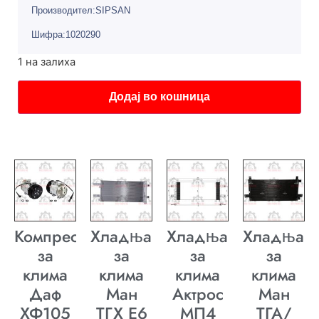
Производител:SIPSAN
Шифра:1020290
1 на залиха
Додај во кошница
Компресор
Хладњак
Хладњак
Хладњак
за
за
за
за
клима
клима
клима
клима
Даф
Ман
Актрос
Ман
ХФ105
ТГХ E6
МП4
ТГА/