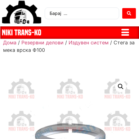
Дома
/
Резервни делови
/
Издувен систем
/ Стега за
мека врска Ф100