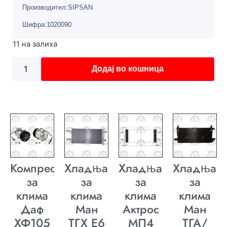
Производител:SIPSAN
Шифра:1020090
11 на залиха
Додај во кошница
Компресор
Хладњак
Хладњак
Хладњак
за
за
за
за
клима
клима
клима
клима
Даф
Ман
Актрос
Ман
ХФ105
ТГХ E6
МП4
ТГА/