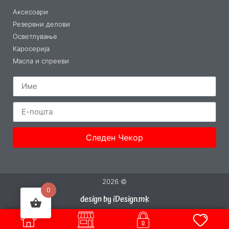
Аксесоари
Резервни делови
Осветлување
Каросерија
Масла и спрееви
Следен Чекор
2026 ©
0
design by iDesign.mk