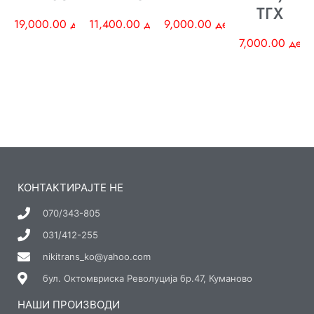
ТГХ
19,000.00
ден
11,400.00
ден
9,000.00
ден
7,000.00
ден
КОНТАКТИРАЈТЕ НЕ
070/343-805
031/412-255
nikitrans_ko@yahoo.com
бул. Октомвриска Револуција бр.47, Куманово
НАШИ ПРОИЗВОДИ