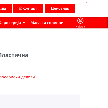
.
ија
Контакт
Ценовник
Каросерија
Масла и спрееви
Најава
Пластична
росериски делови