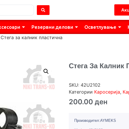
Акц
ксесоари
Резервни делови
Осветлување
 Стега за калник пластична
Стега За Калник 
SKU:
42U2102
Категории
Каросерија
,
Ка
200.00
ден
Производител:AYMEKS