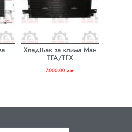
ма
Хладњак за клима Ман
ТГА/ТГХ
7,000.00
ден