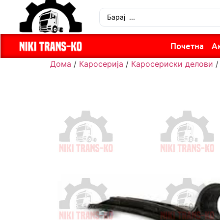
Почетна
А
Дома
/
Каросерија
/
Каросериски делови
/