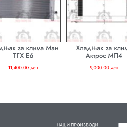
дњак за клима Ман
Хладњак за кли
ТГХ E6
Актрос МП4
11,400.00
ден
9,000.00
ден
НАШИ ПРОИЗВОДИ