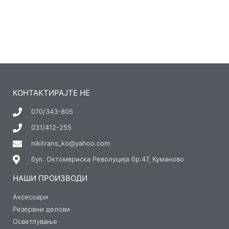
КОНТАКТИРАЈТЕ НЕ
070/343-805
031/412-255
nikitrans_ko@yahoo.com
бул. Октомвриска Револуција бр.47, Куманово
НАШИ ПРОИЗВОДИ
Аксесоари
Резервни делови
Осветлување