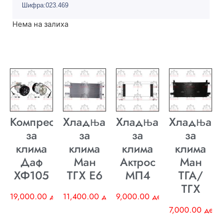
Шифра:023.469
Нема на залиха
Компресор
Хладњак
Хладњак
Хладњак
за
за
за
за
клима
клима
клима
клима
Даф
Ман
Актрос
Ман
ХФ105
ТГХ E6
МП4
ТГА/
ТГХ
19,000.00
ден
11,400.00
ден
9,000.00
ден
7,000.00
ден