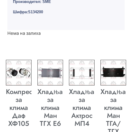
Производител: SME
Шифра:S134200
Нема на залиха
Компресор
Хладњак
Хладњак
Хладњак
за
за
за
за
клима
клима
клима
клима
Даф
Ман
Актрос
Ман
ХФ105
ТГХ E6
МП4
ТГА/
ТГХ