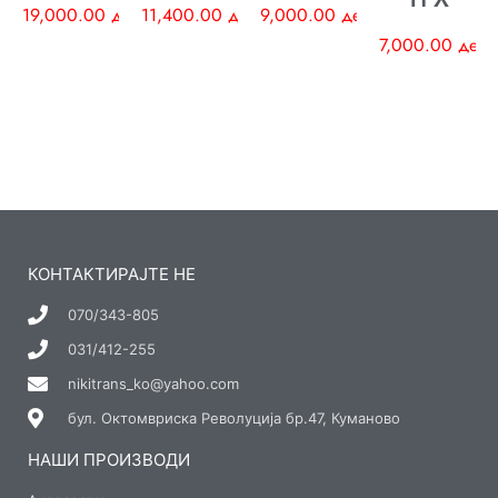
19,000.00
ден
11,400.00
ден
9,000.00
ден
7,000.00
ден
КОНТАКТИРАЈТЕ НЕ
070/343-805
031/412-255
nikitrans_ko@yahoo.com
бул. Октомвриска Револуција бр.47, Куманово
НАШИ ПРОИЗВОДИ