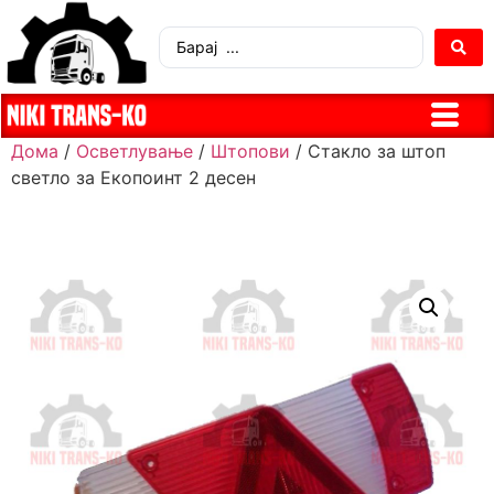
Дома
/
Осветлување
/
Штопови
/ Стакло за штоп
светло за Екопоинт 2 десен