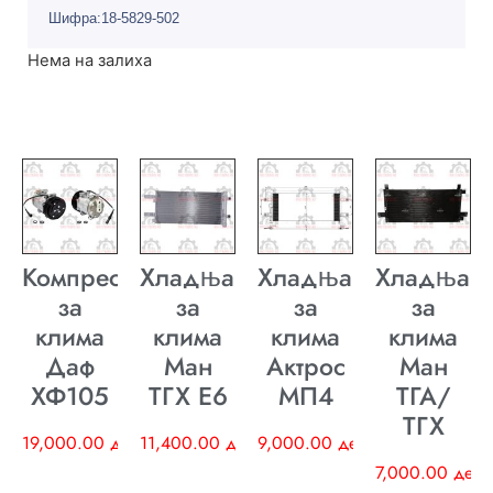
Шифра:18-5829-502
Нема на залиха
Компресор
Хладњак
Хладњак
Хладњак
за
за
за
за
клима
клима
клима
клима
Даф
Ман
Актрос
Ман
ХФ105
ТГХ E6
МП4
ТГА/
ТГХ
19,000.00
ден
11,400.00
ден
9,000.00
ден
7,000.00
ден