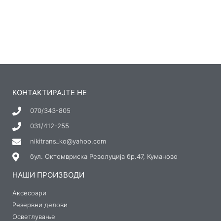
КОНТАКТИРАЈТЕ НЕ
070/343-805
031/412-255
nikitrans_ko@yahoo.com
бул. Октомвриска Револуција бр.47, Куманово
НАШИ ПРОИЗВОДИ
Аксесоари
Резервни делови
Осветлување