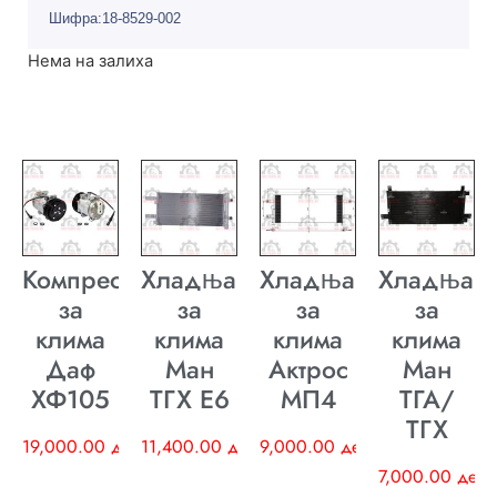
Шифра:18-8529-002
Нема на залиха
Компресор
Хладњак
Хладњак
Хладњак
за
за
за
за
клима
клима
клима
клима
Даф
Ман
Актрос
Ман
ХФ105
ТГХ E6
МП4
ТГА/
ТГХ
19,000.00
ден
11,400.00
ден
9,000.00
ден
7,000.00
ден