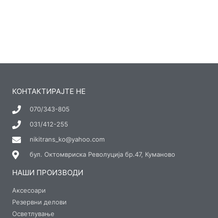
КОНТАКТИРАЈТЕ НЕ
070/343-805
031/412-255
nikitrans_ko@yahoo.com
бул. Октомвриска Револуција бр.47, Куманово
НАШИ ПРОИЗВОДИ
Аксесоари
Резервни делови
Осветлување