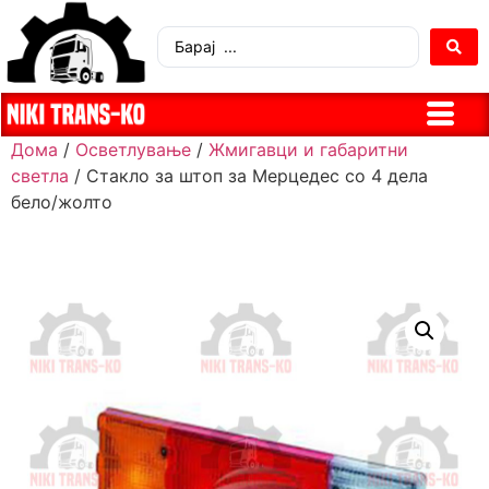
Дома
/
Осветлување
/
Жмигавци и габаритни
светла
/ Стакло за штоп за Мерцедес со 4 дела
бело/жолто