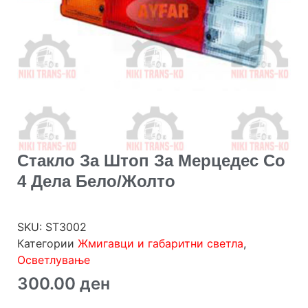
Стакло За Штоп За Мерцедес Со
4 Дела Бело/жолто
SKU:
ST3002
Категории
Жмигавци и габаритни светла
,
Осветлување
300.00
ден