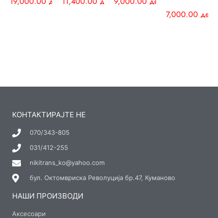
19,000.00
ден
11,400.00
ден
9,000.00
ден
7,000.00
ден
КОНТАКТИРАЈТЕ НЕ
070/343-805
031/412-255
nikitrans_ko@yahoo.com
бул. Октомвриска Револуција бр.47, Куманово
НАШИ ПРОИЗВОДИ
Аксесоари