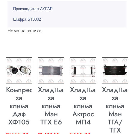
Производител:AYFAR
Шифра:ST3002
Нема на залиха
Компресор
Хладњак
Хладњак
Хладњак
за
за
за
за
клима
клима
клима
клима
Даф
Ман
Актрос
Ман
ХФ105
ТГХ E6
МП4
ТГА/
ТГХ