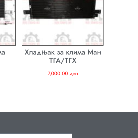
ма
Хладњак за клима Ман
ТГА/ТГХ
7,000.00
ден