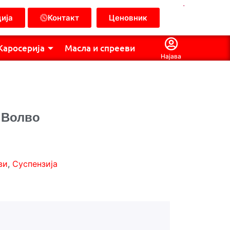
.
ија
Контакт
Ценовник
Каросерија
Масла и спрееви
Најава
 Волво
ви
,
Суспензија