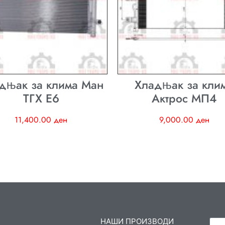
дњак за клима Ман
Хладњак за кли
ТГХ E6
Актрос МП4
11,400.00
ден
9,000.00
ден
НАШИ ПРОИЗВОДИ