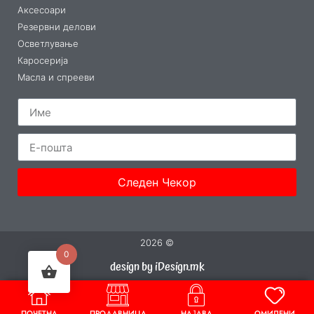
Аксесоари
Резервни делови
Осветлување
Каросерија
Масла и спрееви
Следен Чекор
2026 ©
0
design by iDesign.mk
ПОЧЕТНА
ПРОДАВНИЦА
НАЈАВА
ОМИЛЕНИ