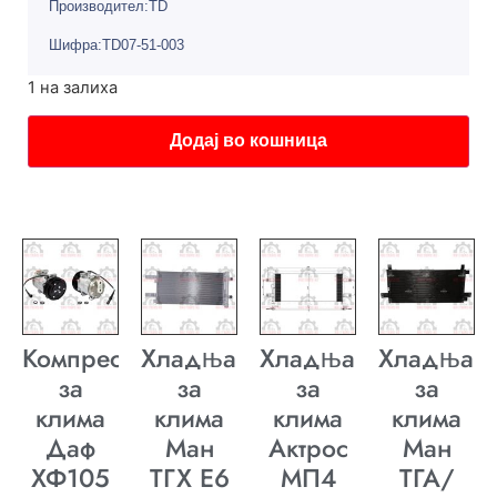
Производител:TD
Шифра:TD07-51-003
1 на залиха
Додај во кошница
Компресор
Хладњак
Хладњак
Хладњак
за
за
за
за
клима
клима
клима
клима
Даф
Ман
Актрос
Ман
ХФ105
ТГХ E6
МП4
ТГА/