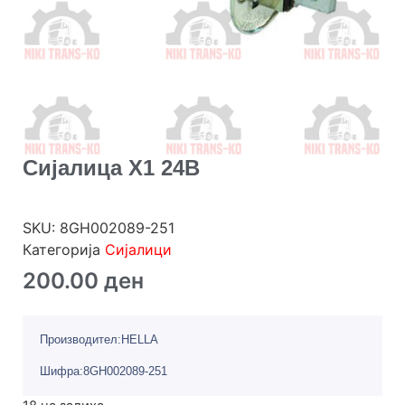
Сијалица Х1 24В
SKU:
8GH002089-251
Категорија
Сијалици
200.00
ден
Производител:HELLA
Шифра:8GH002089-251