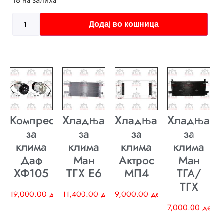
18 на залиха
Додај во кошница
Компресор
Хладњак
Хладњак
Хладњак
за
за
за
за
клима
клима
клима
клима
Даф
Ман
Актрос
Ман
ХФ105
ТГХ E6
МП4
ТГА/
ТГХ
19,000.00
ден
11,400.00
ден
9,000.00
ден
7,000.00
ден