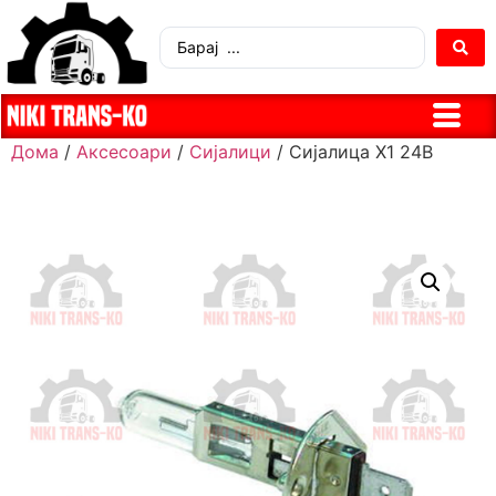
Дома
/
Аксесоари
/
Сијалици
/ Сијалица Х1 24В