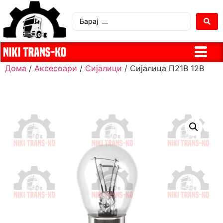
Дома
/
Аксесоари
/
Сијалици
/ Сијалица П21В 12В