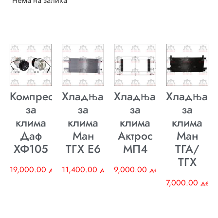
Нема на залиха
Компресор
Хладњак
Хладњак
Хладњак
за
за
за
за
клима
клима
клима
клима
Даф
Ман
Актрос
Ман
ХФ105
ТГХ E6
МП4
ТГА/
ТГХ
19,000.00
ден
11,400.00
ден
9,000.00
ден
7,000.00
ден