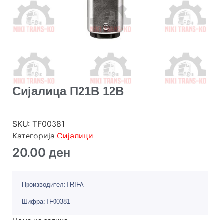
Сијалица П21В 12В
SKU:
TF00381
Категорија
Сијалици
20.00
ден
Производител:TRIFA
Шифра:TF00381