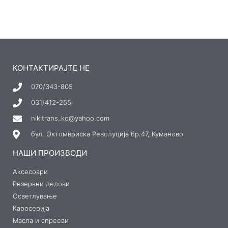
КОНТАКТИРАЈТЕ НЕ
070/343-805
031/412-255
nikitrans_ko@yahoo.com
бул. Октомвриска Револуција бр.47, Куманово
НАШИ ПРОИЗВОДИ
Аксесоари
Резервни делови
Осветлување
Каросерија
Масла и спрееви