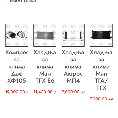
Нема на залиха
Компресор
Хладњак
Хладњак
Хладњак
за
за
за
за
клима
клима
клима
клима
Даф
Ман
Актрос
Ман
ХФ105
ТГХ E6
МП4
ТГА/
ТГХ
19,000.00
ден
11,400.00
ден
9,000.00
ден
7,000.00
ден