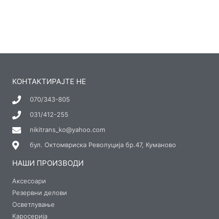
КОНТАКТИРАЈТЕ НЕ
070/343-805
031/412-255
nikitrans_ko@yahoo.com
бул. Октомвриска Револуција бр.47, Куманово
НАШИ ПРОИЗВОДИ
Аксесоари
Резервни делови
Осветлување
Каросерија