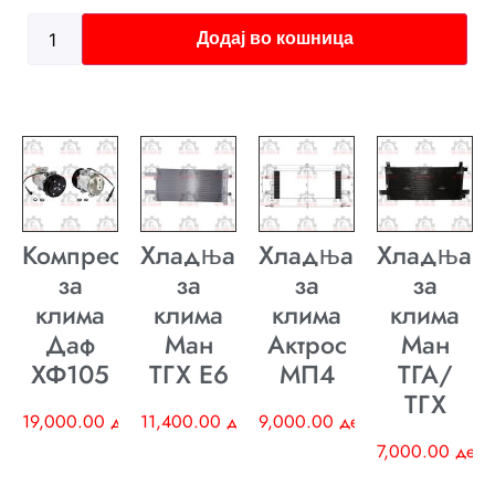
Додај во кошница
Компресор
Хладњак
Хладњак
Хладњак
за
за
за
за
клима
клима
клима
клима
Даф
Ман
Актрос
Ман
ХФ105
ТГХ E6
МП4
ТГА/
ТГХ
19,000.00
ден
11,400.00
ден
9,000.00
ден
7,000.00
ден