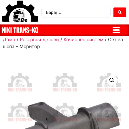
Дома
/
Резервни делови
/
Кочионен систем
/ Сет за
шепа – Меритор