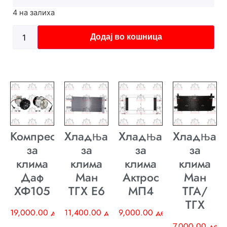
4 на залиха
Додај во кошница
Компресор
Хладњак
Хладњак
Хладњак
за
за
за
за
клима
клима
клима
клима
Даф
Ман
Актрос
Ман
ХФ105
ТГХ E6
МП4
ТГА/
ТГХ
19,000.00
ден
11,400.00
ден
9,000.00
ден
7,000.00
ден