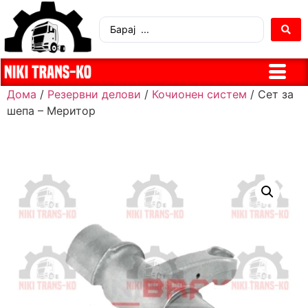
Дома
/
Резервни делови
/
Кочионен систем
/ Сет за
шепа – Меритор