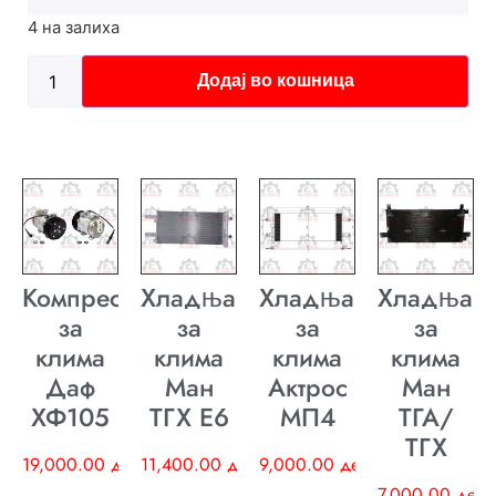
4 на залиха
Додај во кошница
Компресор
Хладњак
Хладњак
Хладњак
за
за
за
за
клима
клима
клима
клима
Даф
Ман
Актрос
Ман
ХФ105
ТГХ E6
МП4
ТГА/
ТГХ
19,000.00
ден
11,400.00
ден
9,000.00
ден
7,000.00
ден