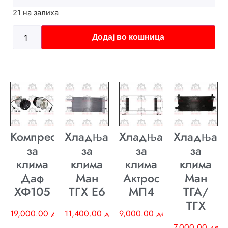
21 на залиха
Додај во кошница
Компресор
Хладњак
Хладњак
Хладњак
за
за
за
за
клима
клима
клима
клима
Даф
Ман
Актрос
Ман
ХФ105
ТГХ E6
МП4
ТГА/
ТГХ
19,000.00
ден
11,400.00
ден
9,000.00
ден
7,000.00
ден