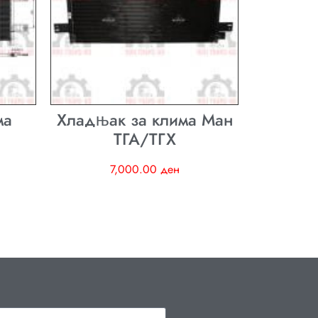
ма
Хладњак за клима Ман
ТГА/ТГХ
7,000.00
ден