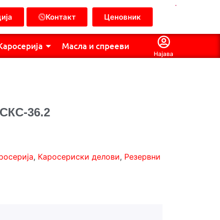
.
ија
Контакт
Ценовник
Каросерија
Масла и спрееви
Најава
СКС-36.2
росерија
,
Каросериски делови
,
Резервни