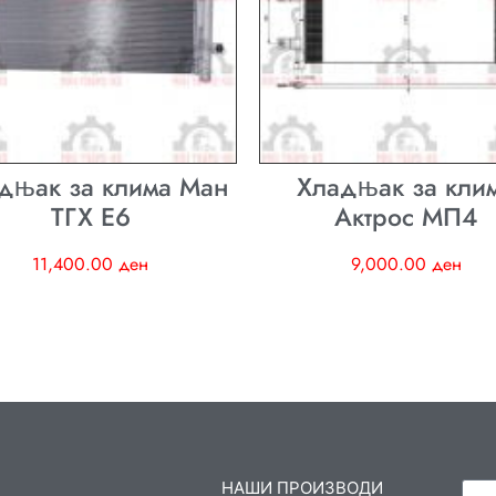
дњак за клима Ман
Хладњак за кли
ТГХ E6
Актрос МП4
11,400.00
ден
9,000.00
ден
НАШИ ПРОИЗВОДИ