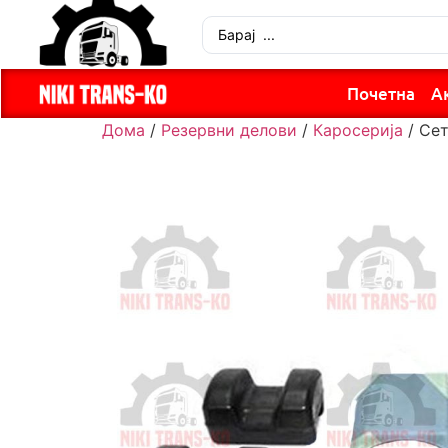
Почетна
А
Дома
/
Резервни делови
/
Каросерија
/ Сет