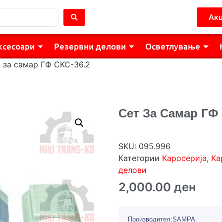
Акц
ксесоари
Резервни делови
Осветлување
 за самар ГФ СКС-36.2
Сет За Самар ГФ 
SKU:
095.996
Категории
Каросерија
,
Ка
делови
2,000.00
ден
Производител:SAMPA