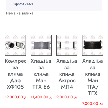
Шифра:3.21321
Нема на залиха
Компресор
Хладњак
Хладњак
Хладњак
за
за
за
за
клима
клима
клима
клима
Даф
Ман
Актрос
Ман
ХФ105
ТГХ E6
МП4
ТГА/
ТГХ
19,000.00
ден
11,400.00
ден
9,000.00
ден
7,000.00
ден