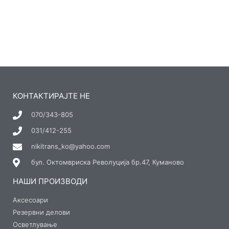
КОНТАКТИРАЈТЕ НЕ
070/343-805
031/412-255
nikitrans_ko@yahoo.com
бул. Октомвриска Револуција бр.47, Куманово
НАШИ ПРОИЗВОДИ
Аксесоари
Резервни делови
Осветлување