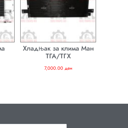
ма
Хладњак за клима Ман
ТГА/ТГХ
7,000.00
ден