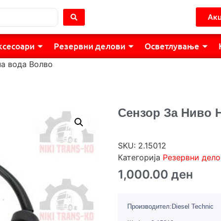
Акц
ксесоари
Резервни делови
Осветлување
на вода Волво
Сензор За Ниво 
SKU:
2.15012
Категорија
Резервни дело
1,000.00
ден
Производител:Diesel Technic