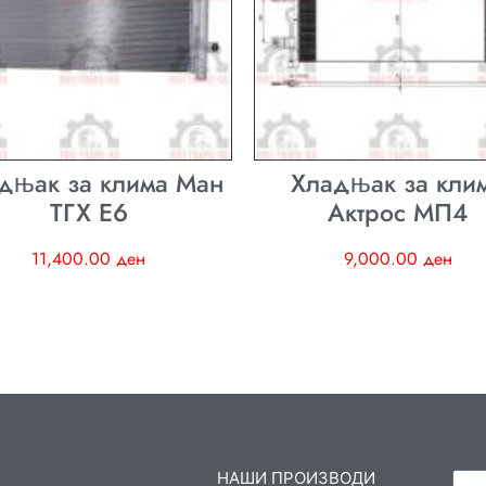
дњак за клима Ман
Хладњак за кли
ТГХ E6
Актрос МП4
11,400.00
ден
9,000.00
ден
НАШИ ПРОИЗВОДИ