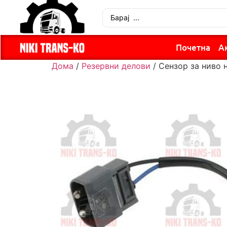
Почетна
А
Дома
/
Резервни делови
/ Сензор за ниво 