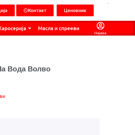
.
ија
Контакт
Ценовник
Каросерија
Масла и спрееви
Најава
На Вода Волво
ви