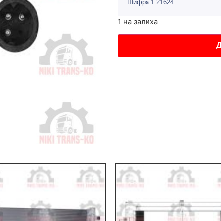
Шифра:1.21624
1 на залиха
Д