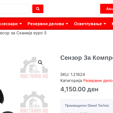
Акц
ксесоари
Резервни делови
Осветлување
есор за Сканија еуро 5
Сензор За Компре
SKU:
1.21624
Категорија
Резервни дело
4,150.00
ден
Производител:Diesel Technic