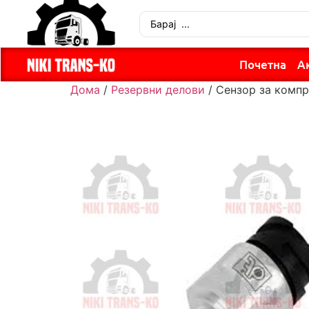
Почетна
А
Дома
/
Резервни делови
/ Сензор за компр