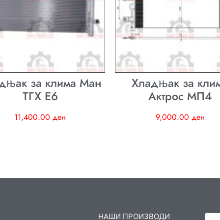
дњак за клима Ман
Хладњак за кли
ТГХ E6
Актрос МП4
11,400.00
ден
9,000.00
ден
НАШИ ПРОИЗВОДИ