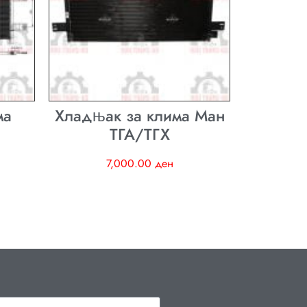
ма
Хладњак за клима Ман
ТГА/ТГХ
7,000.00
ден