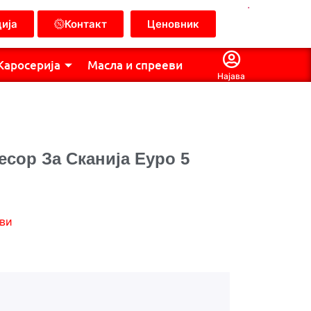
.
ија
Контакт
Ценовник
Каросерија
Масла и спрееви
Најава
сор За Сканија Еуро 5
ви