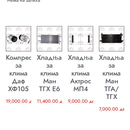
Нема на залиха
Компресор
Хладњак
Хладњак
Хладњак
за
за
за
за
клима
клима
клима
клима
Даф
Ман
Актрос
Ман
ХФ105
ТГХ E6
МП4
ТГА/
ТГХ
19,000.00
ден
11,400.00
ден
9,000.00
ден
7,000.00
ден