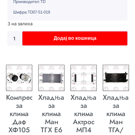
Производител:TD
Шифра:TD07-51-019
3 на залиха
Додај во кошница
Компресор
Хладњак
Хладњак
Хладњак
за
за
за
за
клима
клима
клима
клима
Даф
Ман
Актрос
Ман
ХФ105
ТГХ E6
МП4
ТГА/