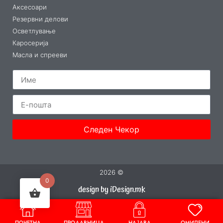
Аксесоари
Резервни делови
Осветлување
Каросерија
Масла и спрееви
Следен Чекор
2026 ©
0
design by iDesign.mk
ПОЧЕТНА
ПРОДАВНИЦА
НАЈАВА
ОМИЛЕНИ