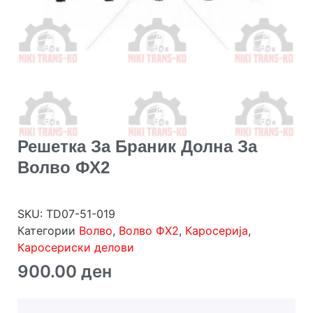
Решетка За Браник Долна За
Волво ФХ2
SKU:
TD07-51-019
Категории
Волво
,
Волво ФХ2
,
Каросерија
,
Каросериски делови
900.00
ден