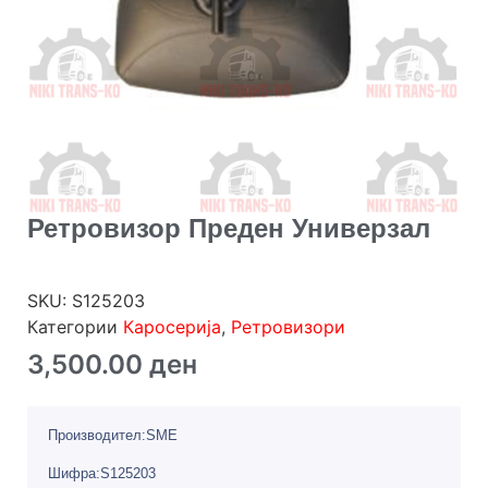
Ретровизор Преден Универзал
SKU:
S125203
Категории
Каросерија
,
Ретровизори
3,500.00
ден
Производител:SME
Шифра:S125203