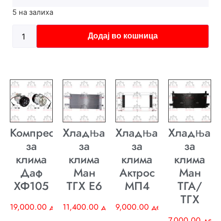
5 на залиха
Додај во кошница
Компресор
Хладњак
Хладњак
Хладњак
за
за
за
за
клима
клима
клима
клима
Даф
Ман
Актрос
Ман
ХФ105
ТГХ E6
МП4
ТГА/
ТГХ
19,000.00
ден
11,400.00
ден
9,000.00
ден
7,000.00
ден