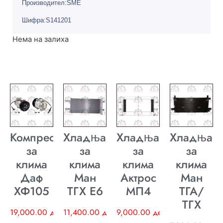
Производител:SME
Шифра:S141201
Нема на залиха
Компресор
Хладњак
Хладњак
Хладњак
за
за
за
за
клима
клима
клима
клима
Даф
Ман
Актрос
Ман
ХФ105
ТГХ E6
МП4
ТГА/
ТГХ
19,000.00
ден
11,400.00
ден
9,000.00
ден