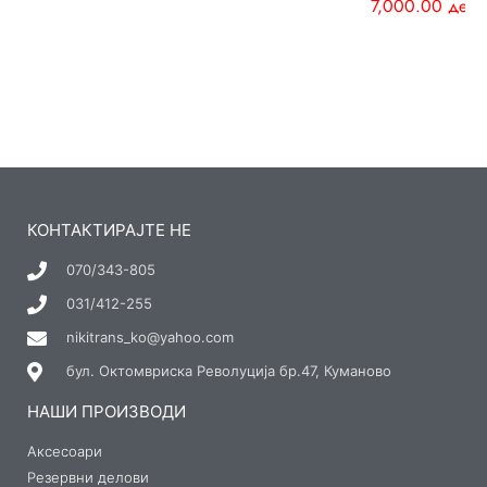
7,000.00
ден
КОНТАКТИРАЈТЕ НЕ
070/343-805
031/412-255
nikitrans_ko@yahoo.com
бул. Октомвриска Револуција бр.47, Куманово
НАШИ ПРОИЗВОДИ
Аксесоари
Резервни делови