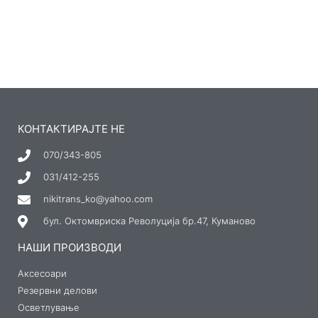
КОНТАКТИРАЈТЕ НЕ
070/343-805
031/412-255
nikitrans_ko@yahoo.com
бул. Октомвриска Револуција бр.47, Куманово
НАШИ ПРОИЗВОДИ
Аксесоари
Резервни делови
Осветлување