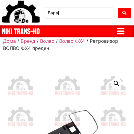
Дома
/
Бренд
/
Волво
/
Волво ФХ4
/ Ретровизор
ВОЛВО ФХ4 преден