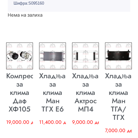
Шифра:S095160
Нема на залиха
Компресор
Хладњак
Хладњак
Хладњак
за
за
за
за
клима
клима
клима
клима
Даф
Ман
Актрос
Ман
ХФ105
ТГХ E6
МП4
ТГА/
ТГХ
19,000.00
ден
11,400.00
ден
9,000.00
ден
7,000.00
ден