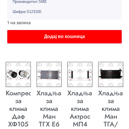
Производител:SME
Шифра:S123100
1 на залиха
Додај во кошница
Компресор
Хладњак
Хладњак
Хладњак
за
за
за
за
клима
клима
клима
клима
Даф
Ман
Актрос
Ман
ХФ105
ТГХ E6
МП4
ТГА/