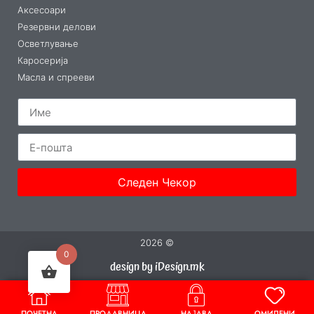
Аксесоари
Резервни делови
Осветлување
Каросерија
Масла и спрееви
Следен Чекор
2026 ©
0
design by iDesign.mk
ПОЧЕТНА
ПРОДАВНИЦА
НАЈАВА
ОМИЛЕНИ