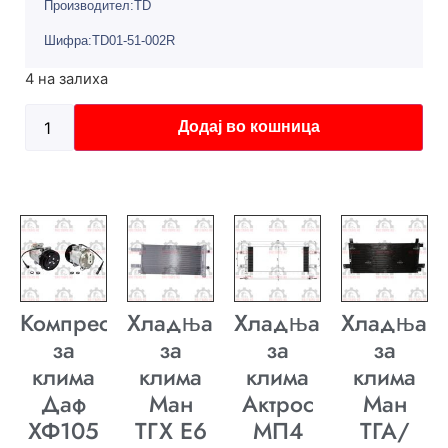
Производител:TD
Шифра:TD01-51-002R
4 на залиха
Додај во кошница
Компресор
Хладњак
Хладњак
Хладњак
за
за
за
за
клима
клима
клима
клима
Даф
Ман
Актрос
Ман
ХФ105
ТГХ E6
МП4
ТГА/