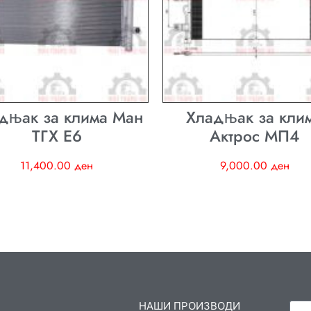
дњак за клима Ман
Хладњак за кли
ТГХ E6
Актрос МП4
11,400.00
ден
9,000.00
ден
НАШИ ПРОИЗВОДИ