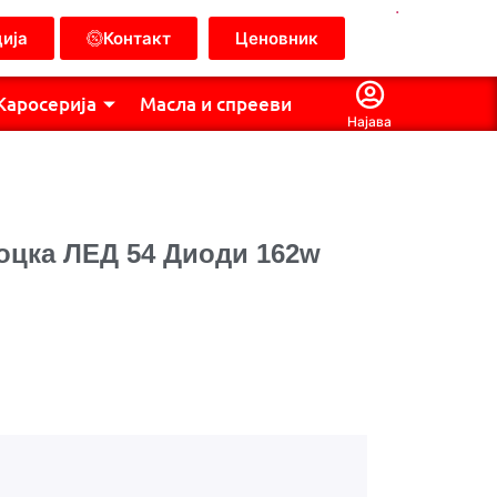
.
ија
Контакт
Ценовник
Каросерија
Масла и спрееви
Најава
оцка ЛЕД 54 Диоди 162w