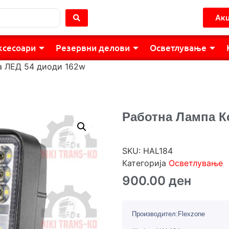
Акц
ксесоари
Резервни делови
Осветлување
а ЛЕД 54 диоди 162w
Работна Лампа К
SKU:
HAL184
Категорија
Осветлување
900.00
ден
Производител:Flexzone