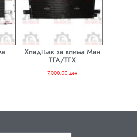
ма
Хладњак за клима Ман
ТГА/ТГХ
7,000.00
ден