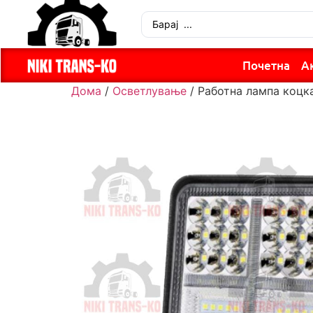
Почетна
А
Дома
/
Осветлување
/ Работна лампа коцк