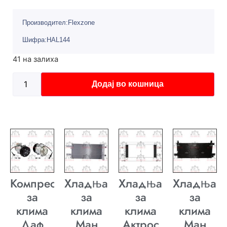
Производител:Flexzone
Шифра:HAL144
41 на залиха
Додај во кошница
Компресор
Хладњак
Хладњак
Хладњак
за
за
за
за
клима
клима
клима
клима
Даф
Ман
Актрос
Ман