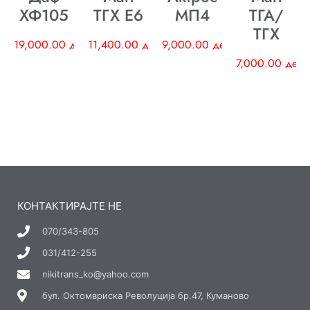
ХФ105
ТГХ E6
МП4
ТГА/
ТГХ
19,000.00
ден
11,400.00
ден
9,000.00
ден
7,000.00
ден
КОНТАКТИРАЈТЕ НЕ
070/343-805
031/412-255
nikitrans_ko@yahoo.com
бул. Октомвриска Револуција бр.47, Куманово