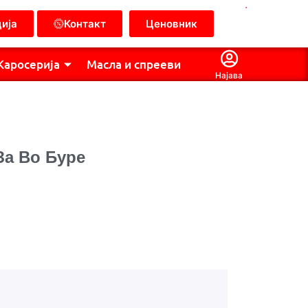
.
ија
Контакт
Ценовник
Каросерија
Масла и спрееви
Најава
За Во Буре