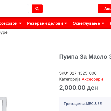
Акц
ксесоари
Резервни делови
Осветлување
буре
Пумпа За Масло 
SKU:
027-1325-000
Категорија
Аксесоари
2,000.00
ден
Производител:MECLUBE