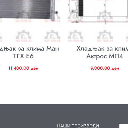
дњак за клима Ман
Хладњак за кли
ТГХ E6
Актрос МП4
11,400.00
ден
9,000.00
ден
НАШИ ПРОИЗВОДИ