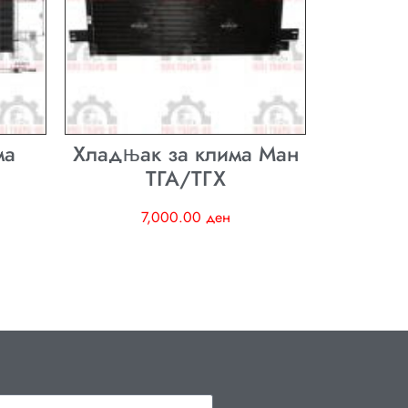
ма
Хладњак за клима Ман
ТГА/ТГХ
7,000.00
ден