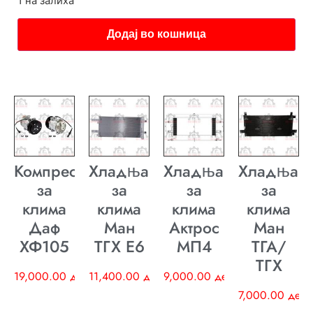
1 на залиха
Додај во кошница
Компресор
Хладњак
Хладњак
Хладњак
за
за
за
за
клима
клима
клима
клима
Даф
Ман
Актрос
Ман
ХФ105
ТГХ E6
МП4
ТГА/
ТГХ
19,000.00
ден
11,400.00
ден
9,000.00
ден
7,000.00
ден