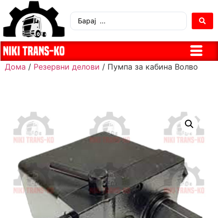
Дома
/
Резервни делови
/ Пумпа за кабина Волво