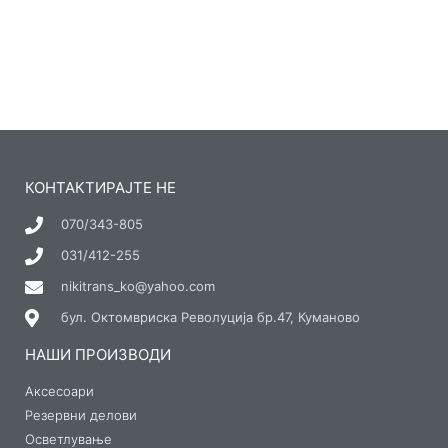
КОНТАКТИРАЈТЕ НЕ
070/343-805
031/412-255
nikitrans_ko@yahoo.com
бул. Октомвриска Револуција бр.47, Куманово
НАШИ ПРОИЗВОДИ
Аксесоари
Резервни делови
Осветлување