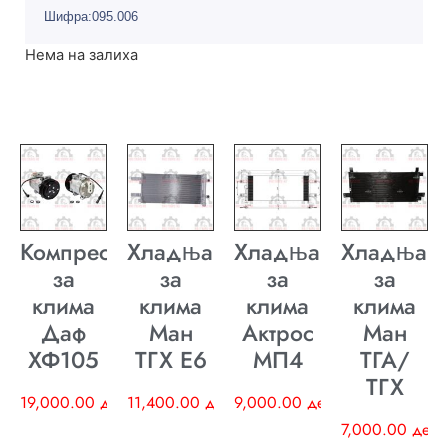
Шифра:095.006
Нема на залиха
Компресор
Хладњак
Хладњак
Хладњак
за
за
за
за
клима
клима
клима
клима
Даф
Ман
Актрос
Ман
ХФ105
ТГХ E6
МП4
ТГА/
ТГХ
19,000.00
ден
11,400.00
ден
9,000.00
ден
7,000.00
ден