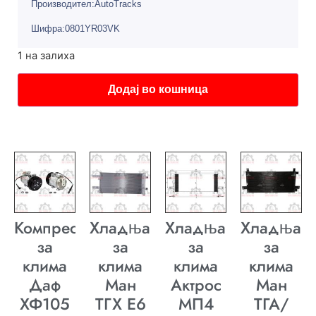
Производител:AutoTracks
Шифра:0801YR03VK
1 на залиха
Додај во кошница
Компресор
Хладњак
Хладњак
Хладњак
за
за
за
за
клима
клима
клима
клима
Даф
Ман
Актрос
Ман
ХФ105
ТГХ E6
МП4
ТГА/