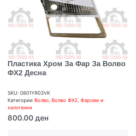
Пластика Хром За Фар За Волво
ФХ2 Десна
SKU:
0801YR03VK
Категории
Волво
,
Волво ФХ2
,
Фарови и
халогенки
800.00
ден