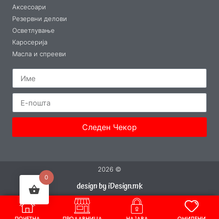
Аксесоари
Резервни делови
Осветлување
Каросерија
Масла и спрееви
Следен Чекор
2026 ©
0
design by iDesign.mk
ПОЧЕТНА
ПРОДАВНИЦА
НАЈАВА
ОМИЛЕНИ