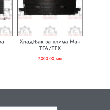
ма
Хладњак за клима Ман
ТГА/ТГХ
7,000.00
ден