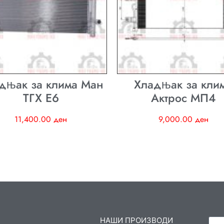
дњак за клима Ман
Хладњак за кли
ТГХ E6
Актрос МП4
11,400.00
ден
9,000.00
ден
НАШИ ПРОИЗВОДИ