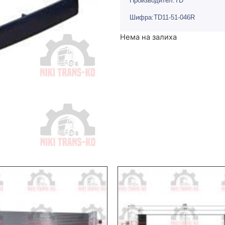
Производител:TD
Шифра:TD11-51-046R
Нема на залиха