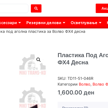
Акц
ксесоари
Резервни делови
Осветлување
ка под аголна пластика за Волво ФХ4 десна
Пластика Под Аг
ФХ4 Десна
SKU:
TD11-51-046R
Категории
Волво
,
Волво 
1,600.00
ден