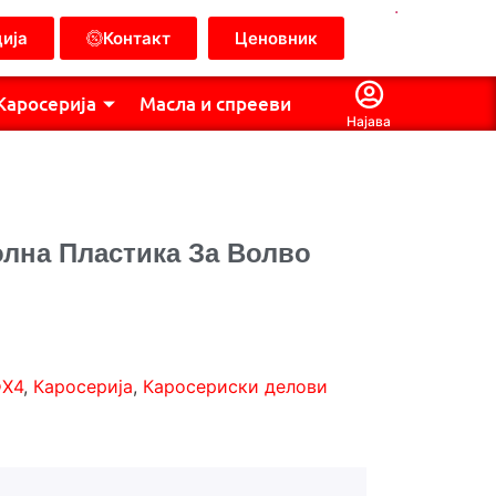
.
ија
Контакт
Ценовник
Каросерија
Масла и спрееви
Најава
олна Пластика За Волво
ФХ4
,
Каросерија
,
Каросериски делови