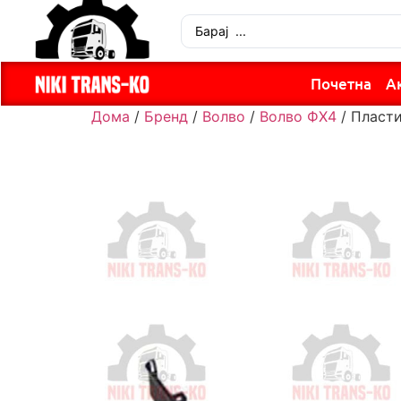
Почетна
А
Дома
/
Бренд
/
Волво
/
Волво ФХ4
/ Пласти