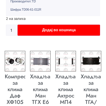
Производител:TD
Шифра:TD06-61-011R
2 на залиха
Додај во кошница
Компресор
Хладњак
Хладњак
Хладњак
за
за
за
за
клима
клима
клима
клима
Даф
Ман
Актрос
Ман
ХФ105
ТГХ E6
МП4
ТГА/