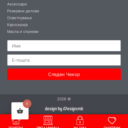
Аксесоари
Резервни делови
Осветлување
Каросерија
Масла и спрееви
Следен Чекор
2026 ©
0
design by iDesign.mk
ПОЧЕТНА
ПРОДАВНИЦА
НАЈАВА
ОМИЛЕНИ