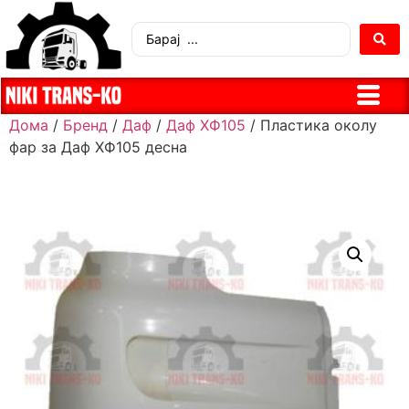
Дома
/
Бренд
/
Даф
/
Даф ХФ105
/ Пластика околу
фар за Даф ХФ105 десна