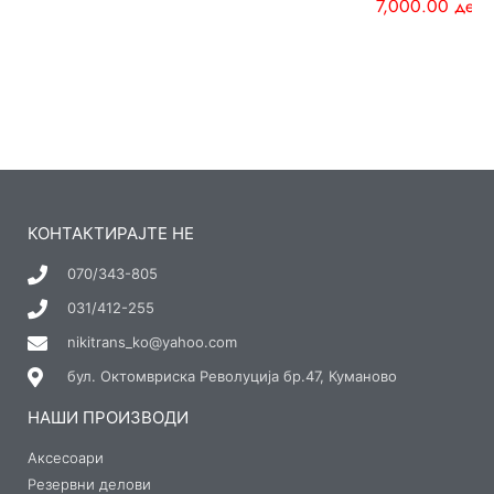
7,000.00
ден
КОНТАКТИРАЈТЕ НЕ
070/343-805
031/412-255
nikitrans_ko@yahoo.com
бул. Октомвриска Револуција бр.47, Куманово
НАШИ ПРОИЗВОДИ
Аксесоари
Резервни делови