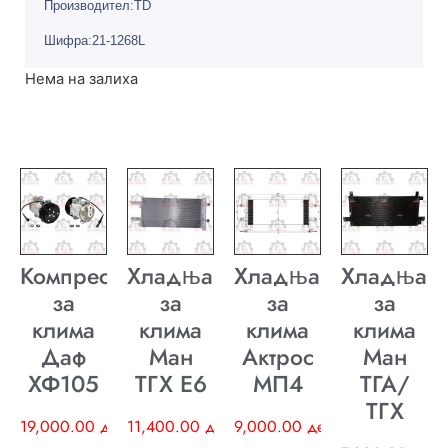
Производител:TD
Шифра:21-1268L
Нема на залиха
Компресор
Хладњак
Хладњак
Хладњак
за
за
за
за
клима
клима
клима
клима
Даф
Ман
Актрос
Ман
ХФ105
ТГХ E6
МП4
ТГА/
ТГХ
19,000.00
ден
11,400.00
ден
9,000.00
ден