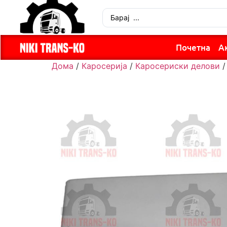
Почетна
А
Дома
/
Каросерија
/
Каросериски делови
/