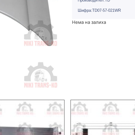
Производител:TD
Шифра:TD07-57-021WR
Нема на залиха