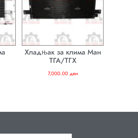
ма
Хладњак за клима Ман
ТГА/ТГХ
7,000.00
ден