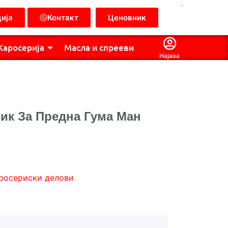
.
ија
Контакт
Ценовник
Каросерија
Масла и спрееви
Најава
ник За Предна Гума Ман
росериски делови