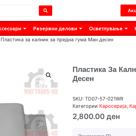
Акц
ксесоари
Резервни делови
Осветлување
 Пластика за калник за предна гума Ман десен
Пластика За Кал
Десен
SKU:
TD07-57-021WR
Категории
Каросерија
,
Ка
2,800.00
ден