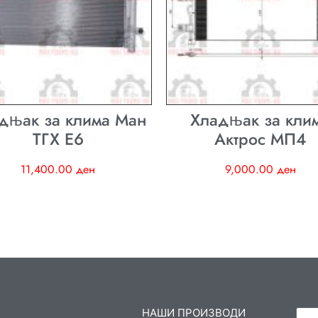
дњак за клима Ман
Хладњак за кли
ТГХ E6
Актрос МП4
11,400.00
ден
9,000.00
ден
НАШИ ПРОИЗВОДИ