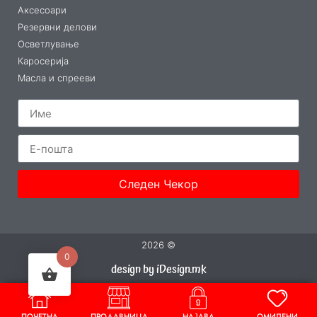
Аксесоари
Резервни делови
Осветлување
Каросерија
Масла и спрееви
Следен Чекор
2026 ©
0
design by iDesign.mk
ПОЧЕТНА
ПРОДАВНИЦА
НАЈАВА
ОМИЛЕНИ