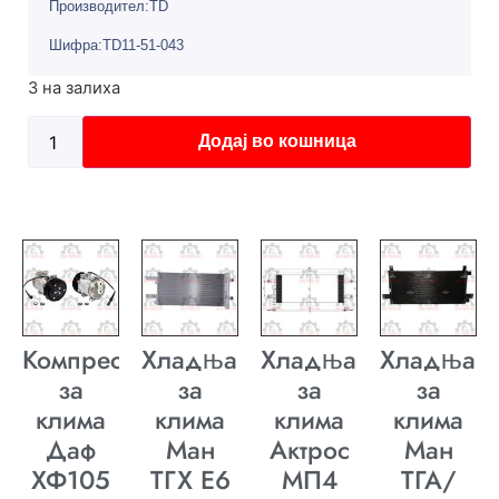
Производител:TD
Шифра:TD11-51-043
3 на залиха
Додај во кошница
Компресор
Хладњак
Хладњак
Хладњак
за
за
за
за
клима
клима
клима
клима
Даф
Ман
Актрос
Ман
ХФ105
ТГХ E6
МП4
ТГА/