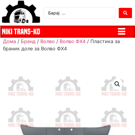
Дома
/
Бренд
/
Волво
/
Волво ФХ4
/ Пластика за
браник доле за Волво ФХ4