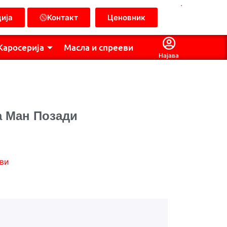
.
ија
Контакт
Ценовник
Каросерија
Масла и спрееви
Најава
а Ман Позади
ви