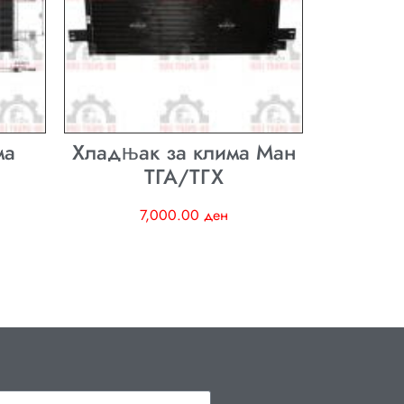
ма
Хладњак за клима Ман
ТГА/ТГХ
7,000.00
ден