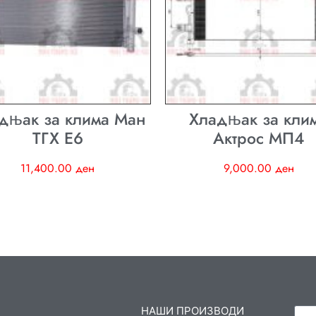
дњак за клима Ман
Хладњак за кли
ТГХ E6
Актрос МП4
11,400.00
ден
9,000.00
ден
НАШИ ПРОИЗВОДИ