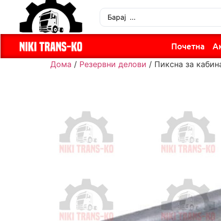
Почетна
А
Дома
/
Резервни делови
/ Пиксна за кабин