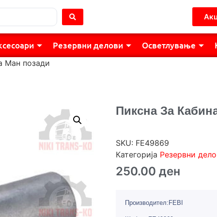
Акц
ксесоари
Резервни делови
Осветлување
а Ман позади
Пиксна За Кабин
SKU:
FE49869
Категорија
Резервни дело
250.00
ден
Производител:FEBI