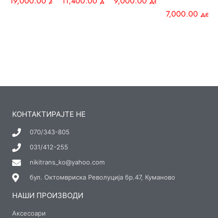
19,000.00
ден
11,400.00
ден
9,000.00
ден
7,000.00
ден
КОНТАКТИРАЈТЕ НЕ
070/343-805
031/412-255
nikitrans_ko@yahoo.com
бул. Октомвриска Револуција бр.47, Куманово
НАШИ ПРОИЗВОДИ
Аксесоари