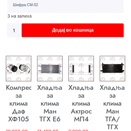
Шифра:CM-02
3 на залиха
Додај во кошница
Компресор
Хладњак
Хладњак
Хладњак
за
за
за
за
клима
клима
клима
клима
Даф
Ман
Актрос
Ман
ХФ105
ТГХ E6
МП4
ТГА/
ТГХ