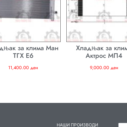
дњак за клима Ман
Хладњак за кли
ТГХ E6
Актрос МП4
11,400.00
ден
9,000.00
ден
НАШИ ПРОИЗВОДИ