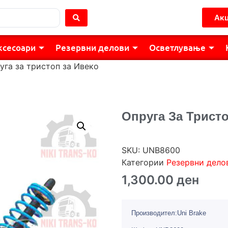
Акц
ксесоари
Резервни делови
Осветлување
уга за тристоп за Ивеко
Опруга За Трист
SKU:
UNB8600
Категории
Резервни дело
1,300.00
ден
Производител:Uni Brake