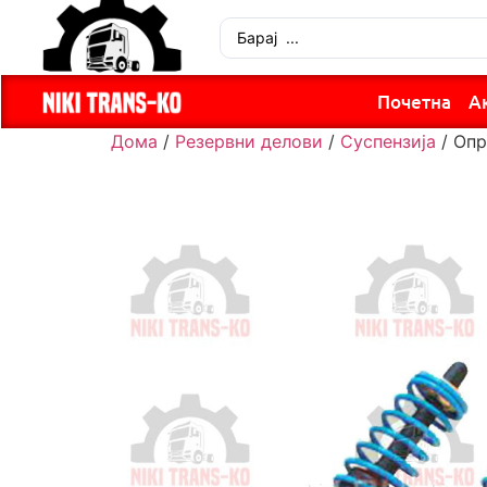
Почетна
А
Дома
/
Резервни делови
/
Суспензија
/ Опр