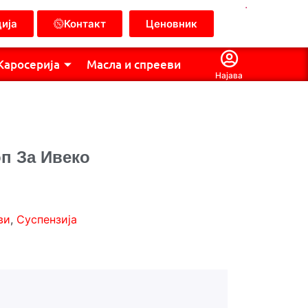
.
ија
Контакт
Ценовник
Каросерија
Масла и спрееви
Најава
оп За Ивеко
ви
,
Суспензија