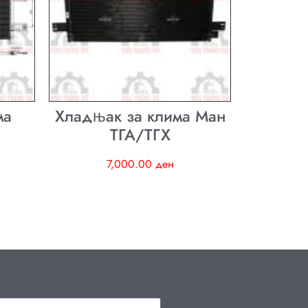
ма
Хладњак за клима Ман
ТГА/ТГХ
7,000.00
ден