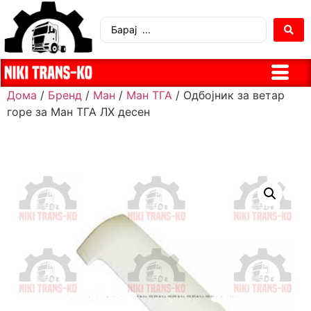
Дома
/
Бренд
/
Ман
/
Ман ТГА
/ Одбојник за ветар
горе за Ман ТГА ЛХ десен