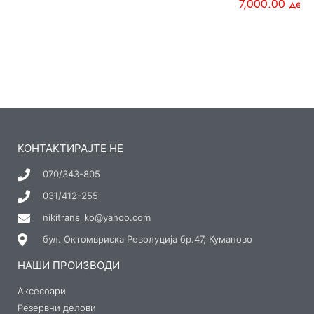
7,000.00
ден
КОНТАКТИРАЈТЕ НЕ
070/343-805
031/412-255
nikitrans_ko@yahoo.com
бул. Октомвриска Револуција бр.47, Куманово
НАШИ ПРОИЗВОДИ
Аксесоари
Резервни делови