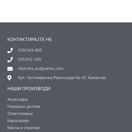
КОНТАКТИРАЈТЕ НЕ
070/343-805
031/412-255
nikitrans_ko@yahoo.com
бул. Октомвриска Револуција бр.47, Куманово
НАШИ ПРОИЗВОДИ
Аксесоари
Резервни делови
Осветлување
Каросерија
Масла и спрееви