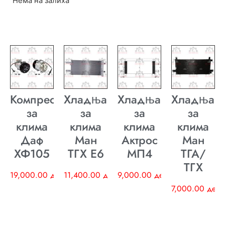
Нема на залиха
Компресор
Хладњак
Хладњак
Хладњак
за
за
за
за
клима
клима
клима
клима
Даф
Ман
Актрос
Ман
ХФ105
ТГХ E6
МП4
ТГА/
ТГХ
19,000.00
ден
11,400.00
ден
9,000.00
ден
7,000.00
ден