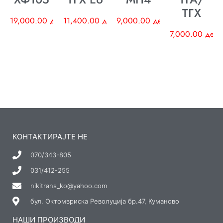
ТГХ
19,000.00
ден
11,400.00
ден
9,000.00
ден
7,000.00
ден
КОНТАКТИРАЈТЕ НЕ
070/343-805
031/412-255
nikitrans_ko@yahoo.com
бул. Октомвриска Револуција бр.47, Куманово
НАШИ ПРОИЗВОДИ