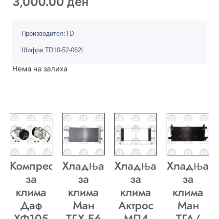
3,000.00
ден
Производител:TD
Шифра:TD10-52-062L
Нема на залиха
Компресор
Хладњак
Хладњак
Хладњак
за
за
за
за
клима
клима
клима
клима
Даф
Ман
Актрос
Ман
ХФ105
ТГХ E6
МП4
ТГА/