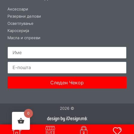
Аксесоари
Резервни делови
Осветлување
Каросерија
Масла и спрееви
Следен Чекор
2026 ©
0
design by iDesign.mk