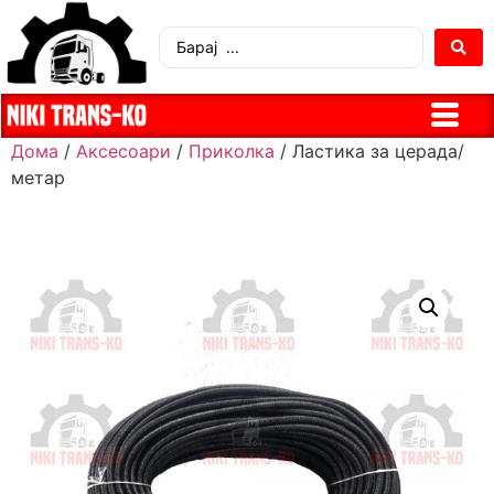
Дома
/
Аксесоари
/
Приколка
/ Ластика за церада/
метар