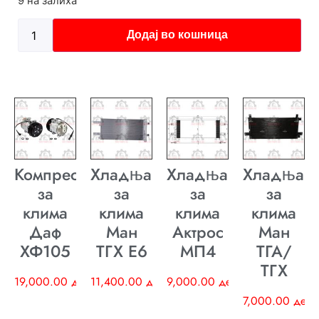
9 на залиха
Додај во кошница
Компресор
Хладњак
Хладњак
Хладњак
за
за
за
за
клима
клима
клима
клима
Даф
Ман
Актрос
Ман
ХФ105
ТГХ E6
МП4
ТГА/
ТГХ
19,000.00
ден
11,400.00
ден
9,000.00
ден
7,000.00
ден