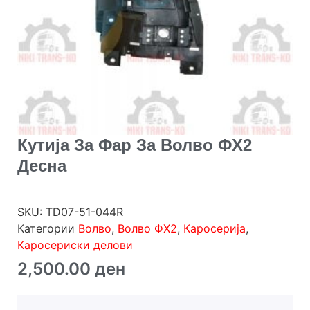
Кутија За Фар За Волво ФХ2
Десна
SKU:
TD07-51-044R
Категории
Волво
,
Волво ФХ2
,
Каросерија
,
Каросериски делови
2,500.00
ден