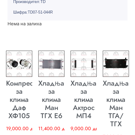
Производител:TD
Шифра:TD07-51-044R
Нема на залиха
Компресор
Хладњак
Хладњак
Хладњак
за
за
за
за
клима
клима
клима
клима
Даф
Ман
Актрос
Ман
ХФ105
ТГХ E6
МП4
ТГА/
ТГХ
19,000.00
ден
11,400.00
ден
9,000.00
ден