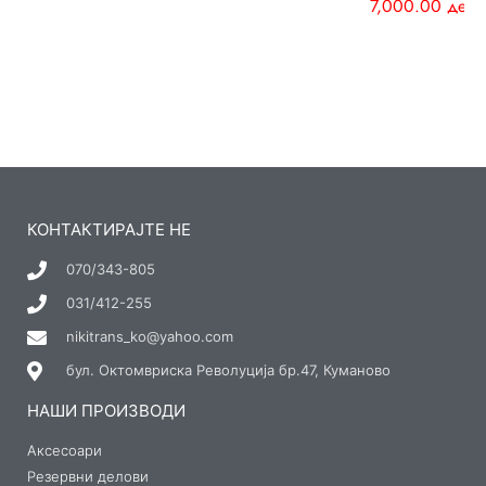
7,000.00
ден
КОНТАКТИРАЈТЕ НЕ
070/343-805
031/412-255
nikitrans_ko@yahoo.com
бул. Октомвриска Револуција бр.47, Куманово
НАШИ ПРОИЗВОДИ
Аксесоари
Резервни делови